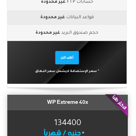
حسابات FTP
غير محدودة
قواعد البيانات
غير محدودة
حجم صندوق البريد
غير محدودة
أطلب الآن
* سعر الإستضافة لايشمل سعر النطاق
الاكثر طلباً
WP Extreme 40x
134400
جنيه / شهرياً
*