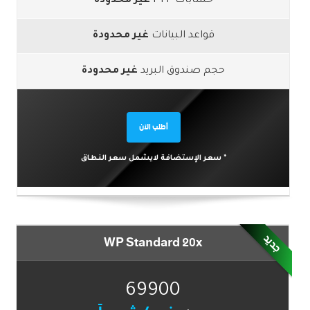
حسابات FTP
غير محدودة
قواعد البيانات
غير محدودة
حجم صندوق البريد
غير محدودة
أطلب الآن
* سعر الإستضافة لايشمل سعر النطاق
جديد
WP Standard 20x
69900